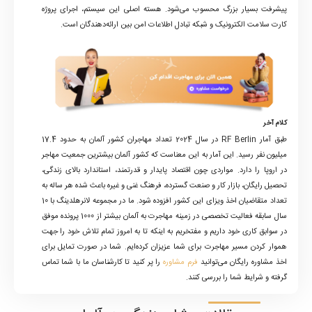
پیشرفت بسیار بزرگ محسوب می‌شود. هسته اصلی این سیستم، اجرای پروژه
کارت سلامت الکترونیک و شبکه تبادل اطلاعات امن بین ارائه‌دهندگان است.
کلام آخر
طبق آمار RF Berlin در سال 2024 تعداد مهاجران کشور آلمان به حدود 17.4
میلیون نفر رسید. این آمار به این معناست که کشور آلمان بیشترین جمعیت مهاجر
در اروپا را دارد. مواردی چون اقتصاد پایدار و قدرتمند، استاندارد بالای زندگی،
تحصیل رایگان، بازار کار و صنعت گسترده، فرهنگ غنی و غیره باعث شده هر ساله به
تعداد متقاضیان اخذ ویزای این کشور افزوده شود. ما در مجموعه لانرهلدینگ با 10
سال سابقه فعالیت تخصصی در زمینه مهاجرت به آلمان بیشتر از 1000 پرونده موفق
در سوابق کاری خود داریم و مفتخریم به اینکه تا به امروز تمام تلاش خود را جهت
هموار کردن مسیر مهاجرت برای شما عزیزان کرده‌ایم. شما در صورت تمایل برای
اخذ مشاوره رایگان می‌توانید
فرم مشاوره
را پر کنید تا کارشناسان ما با شما تماس
گرفته و شرایط شما را بررسی کنند.