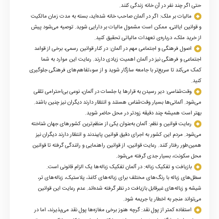
حتی اگر چند نفر در آن خانه زندگی کنند
.
مالیات بر ملک: اگر در آلمان صاحب خانه شده‌اید، بسته به مدت زمان مالکیت
و قوانین ایالتی، ممکن است مشمول مالیات بر دارایی شوید. توصیه می‌شود پیش
از خرید ملک، درباره‌ی تعهدات مالیاتی تحقیق کنید
.
اصول فرهنگی و اجتماعی مهم در آلمان: در کنار قوانین رسمی، برخی از قواعد
اجتماعی و فرهنگی نیز در آلمان اهمیت زیادی دارند. رعایت این موارد به شما
کمک می‌کند تا سریع‌تر با جامعه سازگار شوید و از سوءتفاهم‌های فرهنگی جلوگیری
کنید
.
وقت‌شناسی: دیر رسیدن به قرارها یا جلسات در آلمان، نوعی بی‌احترامی تلقی
می‌شود. آلمانی‌ها بسیار وقت‌شناس هستند و انتظار دارند دیگران نیز چنین باشند.
بهتر است همیشه چند دقیقه زودتر در محل حاضر شوید
.
رعایت قوانین و نظم: آلمان به‌عنوان یکی از منظم‌ترین کشورهای جهان شناخته
می‌شود. مردم این کشور به اجرای دقیق قوانین پایبندند و انتظار دارند دیگران نیز
همین‌طور رفتار کنند. رعایت قوانین، از قوانین راهنمایی و رانندگی گرفته تا قوانین
محل سکونت، بسیار جدی گرفته می‌شود
.
بازیافت و تفکیک زباله: در آلمان تفکیک زباله‌ها یک الزام قانونی است.
سطل‌های زباله با رنگ‌های مختلف برای زباله‌های کاغذ، پلاستیک، زباله‌های تر،
شیشه و زباله‌های غیرقابل بازیافت در نظر گرفته شده‌اند. عدم رعایت این قوانین
می‌تواند منجر به اخطار یا جریمه شود
.
استفاده کمتر از پول نقد: گرچه هنوز برخی مغازه‌ها پول نقد می‌پذیرند، اما در