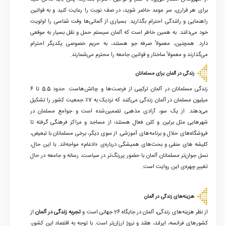
برای هر قراری، سر موعد حاضر شوید، در صف نوبت را رعایت کنید و به قوانین
راهنمایی و رانندگی احترام بگذارید. بسیاری از آلمانی‌ها وقت شناسی را اولویت
خود می‌دانند. به همین خاطر است که آلمان سیستم حمل و نقل بسیار به موقعی
دارد. همچنین، معمولاً صرفه جو هستند، به حریم خصوصی یکدیگر احترام
می‌گذارند و معمولاً ساختار و قوانین جامعه را محترم می‌شمارند.
زندگی در آلمان برای مسلمانان
زندگی مسلمانان در آلمان ترکیبی از فرصت‌ها و چالش‌هاست. حدود 5.5 تا 6
میلیون مسلمان در آلمان زندگی می‌کنند که نزدیک به 7٪ جمعیت کشور را تشکیل
می‌دهند. از یک سو، آزادی مذهبی تضمین‌شده‌ است و جوامع مسلمان در
شهرهایی مثل برلین و کلن فعال هستند؛ از مساجد و مراکز فرهنگی گرفته تا
فروشگاه‌های حلال و برنامه‌های آموزشی. از سوی دیگر، برخی مسلمانان با تبعیض،
کلیشه‌ های منفی و بحث‌های همیشگی درباره‌ی «ادغام» مواجه‌اند. با این حال،
نسل جوان‌تر مسلمانان آلمان با حضور پررنگ‌تر در سیاست، رسانه و جامعه در حال
تغییر چهره‌ی این روایت است
.
هزینه‌های زندگی در آلمان
از نظر هزینه‌های زندگی، آلمان در جایگاه 26 جهانی است و
تجربه زندگی در آلمان
از
کشورهای فرانسه، ایرلند، هلند و نروژ ارزان‌تر است. با توجه به اقتصاد این کشور،