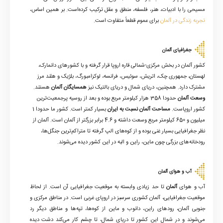
مسیحی را با ادبیات، هنر، فلسفه، منطق و عقل ترکیب کرده‌است. بر همین اساس،
تجربه زندگی در آلمان
برای عموم قطعاً متفاوت است.
جغرافیای آلمان
کشور آلمان در بخش مرکزی-شمالی قاره اروپا قرار گرفته و با کشورهای دانمارک،
لهستان، جمهوری چک، اتریش، سوئیس، فرانسه، لوکزامبورگ، بلژیک و هلند مرز
مشترک دارد. همچنین، دریای شمال و دریای بالتیک نیز
همسایگان آلمان
هستند.
وسعت آلمان
حدودا 358 هزار کیلومتر مربع بوده و بعد از روسیه پرجمعیت‌ترین
کشور اروپاست.
مساحت آلمان نسبت به ایران
بسیار کمتر است. کشور ما حدودا 1
میلیون و 650 کیلومتر مربع وسعت داشته و 4.6 برابر بزرگتر از آلمان است. آلمان از
نظر جغرافیایی بسیار غنی بوده و از کوه‌های الپ گرفته تا متراکم‌ترین جنگل‌ها،
رودخانه‌های بزرگی چون ماین، راین و البه در این کشور دیده می‌شوند.
آب و هوای آلمان
آب و هوای
آلمان
تا حد زیادی وابسته به موقعیت جغرافیایی آن است. از لحاظ
موقعیت جغرافیایی، آلمان کشوری سرسبز در اروپای غربی است. در مناطق مرکزی و
جنوبی آلمان، رودهای راین، دانوب و ماین از کوه‌ها، تپه‌ها و مناطق دیگر رد
می‌شوند و در شمال این کشور تا دریای شمال، تا چشم کار می‌کند دشت دیده