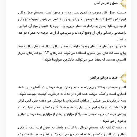
حمل و نقل در آلمان
سیستم حمل نقل عمومی در آلمان بسیار مدرن و مجهز است. سیستم حمل و نقل
این کشور شامل تراموا، اتوبوس، اس بان، یوبان و تاکسی می‌شود. دوچرخه نیز یکی
از وسایل نقلیه بسیار پرطرفدار به شمار می‌رود و با توجه به کاربرد وسیع آن، قوانین
راهنمایی رانندگی برای آن وضع کرده‌اند و سرپیچی از آن‌ها جریمه به همراه خواهد
داشت.
همچنین، در آلمان قطارهایی وجود دارند با نام‌های IC و ICE. قطارهای IC معمولا
برای مسافت‌های بین شهری استفاده می‌شوند. قطارهای ICE نیز قطارهای سریع
السیری هستند که بعضا حتی می‌توانند جایگزین هواپیما شوند!
خدمات درمانی در آلمان
آلمان سیستم بهداشتی پیچیده‌ و مدرنی دارد. بیمه درمانی در آلمان برای همه
اجباری است و کمک می‌کند همه افراد از خدمات درمانی با کیفیت بهره‌مند شوند.
بیمه درمانی دولتی طیفی از مزایای گسترده‌ای را پوشش می دهد؛ حتی کمی فراتر
از خدمات ضروری! و این مزایا برای همه بیمه شدگان یکسان است. افراد تحت
پوشش بیمه درمانی خصوصی معمولاً از مزایایی بیشتر از مزایای بیمه درمانی دولتی
برخوردار می شوند.
در دهه گذشته یک سیستم درمانی با ثبات و پایبند به اصول اولیه بیمه درمانی
دولتی در آلمان مشخص شده است. درواقع، دیجیتالی شدن نظام سلامت یک