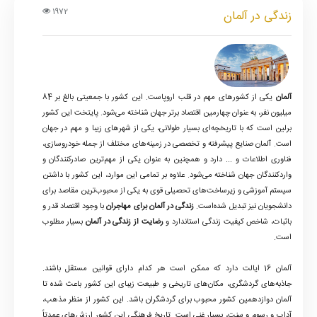
مزایای زندگی در آلمان
1972
زندگی در آلمان
کمپین
قوانین مهم در آلمان
حمل و نقل در آلمان
سوالات
خدمات درمانی در آلمان
متداول
آلمان
یکی از کشورهای مهم در قلب اروپاست. این کشور با جمعیتی بالغ بر 84
درباره
میلیون نفر، به عنوان چهارمین اقتصاد برتر جهان شناخته می‌شود. پایتخت این کشور
ما
برلین است که با تاریخچه‌ای بسیار طولانی، یکی از شهرهای زیبا و مهم در جهان
است. آلمان صنایع پیشرفته و تخصصی در زمینه‌های مختلف از جمله خودروسازی،
تماس
فناوری اطلاعات و ... دارد و همچنین به عنوان یکی از مهم‌ترین صادرکنندگان و
با
واردکنندگان جهان شناخته می‌شود. علاوه بر تمامی این موارد، این کشور با داشتن
ما
سیستم آموزشی و زیرساخت‌های تحصیلی قوی به یکی از محبوب‌ترین مقاصد برای
دانشجویان نیز تبدیل شده‌است.
زندگی در آلمان برای مهاجران
با وجود اقتصاد قدر و
باثبات، شاخص کیفیت زندگی استاندارد و
رضایت از زندگی در آلمان
بسیار مطلوب
است.
آلمان 16 ایالت دارد که ممکن است هر کدام دارای قوانین مستقل باشند.
جاذبه‌های گردشگری، مکان‌های تاریخی و طبیعت زیبای این کشور باعث شده تا
آلمان دوازدهمین کشور محبوب برای گردشگران باشد. این کشور از منظر مذهب،
آداب و رسوم و سنت‌، بسیار غنی است. تاریخ فرهنگی این کشور ارزش‌های عمدتاً