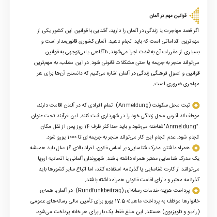
قوانین مهم در آلمان
اگر قصد مهاجرت یا زندگی در آلمان را دارید، آشنایی با قوانین این کشور یکی از
مهم‌ترین اقداماتی است که باید انجام دهید. آلمان کشوری قانون‌مدار است و
بسیاری از مقررات آن به‌شدت اجرا می‌شوند. ناآگاهی یا بی‌توجهی به قوانین
می‌تواند منجر به جریمه یا حتی مشکلات قانونی شود. در این مطلب، به مهم‌ترین
قوانین و اصول فرهنگی زندگی در آلمان اشاره می‌کنیم که دانستن آن‌ها برای هر
مهاجری ضروری است
.
ثبت محل سکونت
(Anmeldung)
: تمام افرادی که در آلمان اقامت دارند،
موظف‌اند آدرس محل زندگی خود را در شهرداری ثبت کنند. این فرآیند تحت عنوان
"Anmeldung"
شناخته می‌شود و باید حداکثر ظرف 14 روز پس از نقل مکان
انجام شود. عدم انجام این کار می‌تواند منجر به جریمه‌ای تا 1000 یورو شود
.
همراه داشتن مدرک شناسایی: بر اساس قانون، افراد بالای 16 سال باید همیشه
یک مدرک شناسایی معتبر همراه داشته باشند. شهروندان آلمانی یا اتحادیه اروپا
می‌توانند از کارت شناسایی یا گذرنامه استفاده کنند، اما اتباع سایر کشورها باید
گذرنامه معتبر و دارای اقامت قانونی همراه داشته باشند
.
پرداخت هزینه خدمات رسانه‌ای
(Rundfunkbeitrag)
: در آلمان، همه‌ی
خانوارها موظف به پرداخت ماهیانه 17.5 یورو برای تأمین مالی رسانه‌های عمومی
(رادیو و تلویزیون) هستند. این مبلغ فقط یک بار برای هر خانه پرداخت می‌شود،