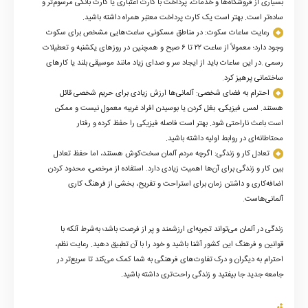
بسیاری از فروشگاه‌ها و خدمات، پرداخت با کارت اعتباری یا کارت بانکی مرسوم‌تر و
ساده‌تر است. بهتر است یک کارت پرداخت معتبر همراه داشته باشید
.
رعایت ساعات سکوت
:
در مناطق مسکونی، ساعت‌هایی مشخص برای سکوت
وجود دارد؛ معمولاً از ساعت ۲۲ تا ۶ صبح و همچنین در روزهای یکشنبه و تعطیلات
رسمی
.
در این ساعات باید از ایجاد سر و صدای زیاد مانند موسیقی بلند یا کارهای
ساختمانی پرهیز کرد
.
احترام به فضای شخصی: آلمانی‌ها ارزش زیادی برای حریم شخصی قائل
هستند. لمس فیزیکی، بغل کردن یا بوسیدن افراد غریبه معمول نیست و ممکن
است باعث ناراحتی شود. بهتر است فاصله فیزیکی را حفظ کرده و رفتار
محتاطانه‌ای در روابط اولیه داشته باشید
.
تعادل کار و زندگی: اگرچه مردم آلمان سخت‌کوش هستند، اما حفظ تعادل
بین کار و زندگی برای آن‌ها اهمیت زیادی دارد. استفاده از مرخصی، محدود کردن
اضافه‌کاری و داشتن زمان برای استراحت و تفریح، بخشی از فرهنگ کاری
آلمانی‌هاست
.
زندگی در آلمان می‌تواند تجربه‌ای ارزشمند و پر از فرصت باشد؛ به‌شرط آنکه با
قوانین و فرهنگ این کشور آشنا باشید و خود را با آن تطبیق دهید. رعایت نظم،
احترام به دیگران و درک تفاوت‌های فرهنگی به شما کمک می‌کند تا سریع‌تر در
جامعه جدید جا بیفتید و زندگی راحت‌تری داشته باشید
.