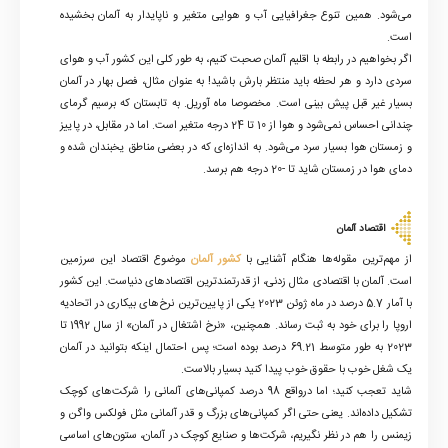
می‌شود. همین تنوع جغرافیایی آب و هوایی متغیر و ناپایدار به آلمان بخشیده
است.
اگر بخواهیم در رابطه با اقلیم آلمان صحبت کنیم، به طور کلی این کشور آب و هوای
سردی دارد و هر لحظه باید منتظر بارش باشید! به عنوان مثال، فصل بهار در آلمان
بسیار غیر قبل پیش بینی است. مخصوصا ماه آوریل. به تابستان که برسیم گرمای
چندانی احساس نمی‌شود و هوا از 10 تا 24 درجه متغیر است. اما در مقابل، در پاییز
و زمستان هوا بسیار سرد می‌شود. به اندازه‌ای که در بعضی مناطق یخبندان شده و
دمای هوا در زمستان شاید تا -20 درجه هم برسد.
اقتصاد آلمان
از مهم‌ترین مقوله‌ها هنگام آشنایی با
کشور آلمان
موضوع اقتصاد این سرزمین
است. آلمان با اقتصادی مثال زدنی، از قدرتمندترین اقتصاد‌های دنیاست. این کشور
با آمار 5.7 درصد در ماه ژوئن 2023 یکی از پایین‌ترین نرخ‌های بیکاری در اتحادیه
اروپا را برای خود به ثبت رساند. همچنین، «نرخ اشتغال در آلمان» از سال 1992 تا
2023 به طور متوسط 69.21 درصد بوده است؛ پس احتمال اینکه بتوانید در آلمان
یک شغل خوب با حقوق خوب پیدا کنید بسیار بالاست.
شاید تعجب کنید؛ اما درواقع 98 درصد کمپانی‌های آلمانی را شرکت‌های کوچک
تشکیل داده‌اند. یعنی حتی اگر کمپانی‌های بزرگ و قدر آلمانی مثل فولکس واگن و
زیمنس را هم در نظر نگیریم، شرکت‌ها و صنایع کوچک در آلمان، ستون‌های اساسی