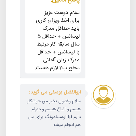
پاسخ ادمین:
سلام دوست عزیز.
برای اخذ ویزای کاری
باید حداقل مدرک
لیسانس + حداقل 5
سال سابقه کار مرتبط
با لیسانس + حداقل
مدرک زبان آلمانی
سطح ب2 لازم هست.
ابوالفضل یوسفی می گوید:
سلام وقتتون بخیر من جوشکار
هستم و اتباع هستم و دیپلم
دارم آیا اوسبیلدونگ برای من
هم انجام میشه