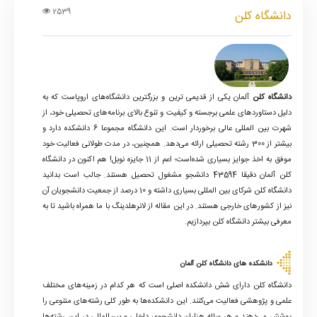
دانشگاه های شهر کلن آلمان
2539
دانشگاه کلن
کمپین
خوابگاه دانشجویی در شهر کلن
سوالات
متداول
دانشگاه کلن
آلمان یکی از قدیمی ترین و بزرگترین دانشگاه‌های اروپاست که به
درباره
دلیل دستاوردهای علمی برجسته و کیفیت و تنوع بالای برنامه‌های تحصیلی خود، از
ما
شهرت بین المللی عالی برخوردار است. این دانشگاه مجموعا 6 دانشکده دارد و
بیشتر از 300 رشته تحصیلی ارائه می‌دهد. همچنین، در مدت طولانی فعالیت خود
تماس
موفق به اخذ جوایز بسیاری شده‌است؛ اعم از 11 جایزه نوبل! هم اکنون در دانشگاه
با
کلن آلمان دقیقا 43594 دانشجو مشغول تحصیل هستند. جالب است بدانید
ما
دانشگاه کلن شرکای بین المللی بسیاری داشته و 10 درصد از جمعیت دانشجویان آن
نیز از کشورهای خارجی هستند. در این مقاله از لانرهلدینگ با ما همراه باشید تا به
معرفی بیشتر دانشگاه کلن بپردازیم.
دانشکده های دانشگاه کلن آلمان
دانشگاه کلن دارای شش دانشکده اصلی است که هر کدام در زمینه‌های مختلف
علمی و پژوهشی فعالیت می‌کنند. این دانشکده‌ها به طور کلی رشته‌های متنوعی را
پوشش می‌دهند و هر ساله هزاران دانشجوی داخلی و بین‌المللی در این رشته‌ها