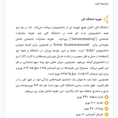
مراجعه کنید.
شهریه دانشگاه کلن
دانشگاه کلن آلمان هیچ شهریه ای از دانشجویان دریافت نمی‌کند. اما، در هر ترم
همه دانشجویان ثبت نام شده در دانشگاه کلن باید هزینه مشارکت
اجتماعی
("Semesterbeitrag")
بپردازند. هزینه مشارکت اجتماعی شامل
هزینه‌ای برای
"Kölner Studierendenwerk"
و همچنین برای کمیته عمومی
دانشجویان
"AStA"
است. علاوه بر این، بودجه ورزش در دانشگاه و بلیط ترم
(استفاده از حمل و نقل عمومی در ایالت فدرال نوردراین-وستفالن با کارت
UC
) نیز
از دانشجویان گرفته می‌شود. همچنین، میزان فعلی حق بیمه سهم اجتماعی در هر
ترم تغییر می‌کند. مجموع این هزینه‌ها در ترم تابستان 2025 مبلغ 304.75 یورو و
برای ترم زمستان 2025/26، مبلغ 335.65 یورو است
.
همچنین، شما باید به عنوان یک دانشجو هزینه‌های زندگی خود در شهر کلن را در
نظر بگیرید. طبق سایت رسمی دانشگاه کلن، بهتر است هر ماه 986 یورو بودجه بری
خرج و مخارج ماهانه خود کنار بگذارید. این هزینه شامل موارد زیر می‌شود:
اجاره ماهانه: 442 یورو
تغذیه: 200 یورو
پوشاک: 47 یورو
متریال آموزشی: 20 یورو