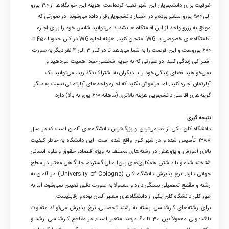
ظرفیت برای دانشجویان این شهر تعبیه کرده‌است. هزینه این خوابگاه‌ها از 190 یورو
الی 500 یورو متغیر بوده و در اختیار دانشجویان قرار داده می‌شوند. در صورتی که
موفق به رزرو واحد از این اقامتگاه ها نشدید می‌توانید شانس خود را برای اجاره
اقامتگاه‌های خصوصی یا WG امتحان کنید. هزینه اجاره WG در کلن حدودا 450 تا
600 یوروست و این فرصت را به شما می‌دهد تا در کنار 3 الی 4 نفر دیگر به صورت
اشتراکی زندگی کنید. در صورتی که به حریم شخصی خود اهمیت می‌دهید و
نمی‌خواهید فضای زندگی خود را با دیگران به اشتراک بگذارید، می‌توانید یک
آپارتمان اجاره کنید. اما فراموش نکنید که اجاره واحدهای آپارتمانی نسبت به دیگر
گزینه‌های اقامتی دانشجویی هزینه بالاتری (ماهانه 600 یورو به بالا) دارد.
نتیجه گیری
دانشگاه کلن یکی از قدیمی‌ترین و بزرگ‌ترین دانشگاه‌های آلمان است که در سال
۱۳۸۸ تأسیس شده و در شهر کلن واقع شده است. این دانشگاه به خاطر کیفیت
بالای آموزش و پژوهش در رشته‌های مختلف به ویژه اقتصاد، حقوق و علوم انسانی
شناخته شده و با داشتن همکاری‌های بین‌المللی گسترده، جایگاهی معتبر در سطح
جهانی دارد. نرخ پذیرش دانشگاه کلن (University of Cologne) در آلمان به
رشته و مقطع تحصیلی بستگی دارد و معمولا به صورت دقیق تعیین نمی‌شود؛ اما به
طور کلی دانشگاه کلن یکی از دانشگاه‌های معتبر آلمان بوده و رقابتیست.
برای رشته‌های کارشناسی، بسته به رشته تحصیلی، نرخ پذیرش می‌تواند متفاوت
باشد؛ ولی معمولاً بین 30 تا 60 درصد متغیر است. در مقاطع کارشناسی ارشد و