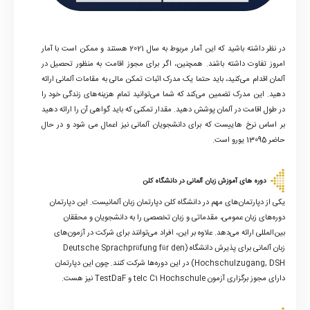
در نظر داشته باشید که این آمار مربوط به سال 2021 هستند و ممکن است با آمار
امروز تفاوت داشته باشند. همچنین، اگر برای مجوز اقامت به منظور تحصیل در
آلمان اقدام می‌کنید، باید حتما یک مدرک اثبات تمکن مالی به مقامات آلمانی ارائه
دهید
.
این مدرک تضمین می‌کند که شما می‌توانید تمام هزینه‌های زندگی خود را
در طول اقامت در آلمان پوشش دهید
.
مقدار تمکنی که باید گواهی آن را ارائه دهید
بر اساس نرخ هاییست که برای دانشجویان آلمانی نیز اعمال می شود و در حال
حاضر 13095 یورو است.
دوره های آموزش زبان آلمانی در دانشگاه کلن
یکی از دپارتمان‌های مهم در دانشگاه کلن دپارتمان زبان آلمانیست. این دپارتمان
دوره‌های زبان عمومی، مقدماتی و زبان تخصصی را به دانشجویان و محققان
بین‌المللی ارائه می‌دهد. علاوه بر این، افراد می‌توانند برای شرکت در آزمون‌‎های
زبان آلمانی برای پذیرش دانشگاه (Deutsche Sprachprüfung für den
Hochschulzugang, DSH) در این دوره‌ها شرکت کنند. چون این دپارتمان
دارای مجوز برگزاری آزمون telc C1 Hochschule و TestDaF نیز هست.