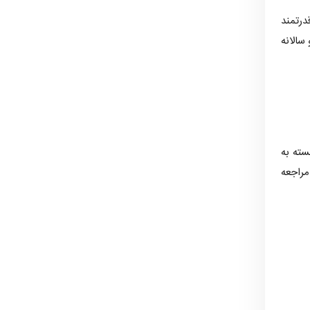
درتمند
مهندسان صنایع در آلمان از 50 هزار تا 100 هزار یورو سالانه
سته به
مراجعه